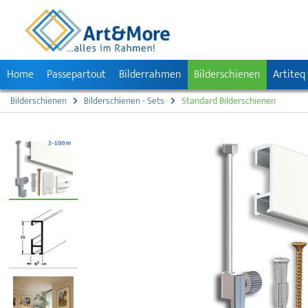
Home
Passepartout
Bilderrahmen
Bilderschienen
Artiteq
Bilderschienen
Bilderschienen - Sets
Standard Bilderschienen