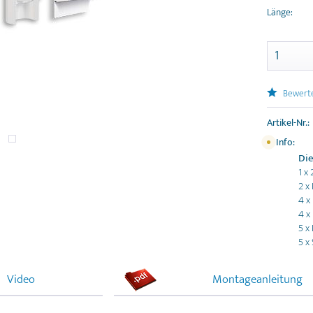
Länge:
Bewert
Artikel-Nr.:
Info:
Die
1 x
2 x
4 x
4 x
5 x
5 x
Video
Montageanleitung