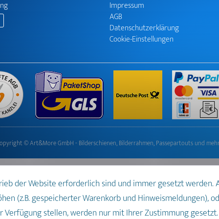
ung
Impressum
AGB
Datenschutzerklärung
Cookie-Einstellungen
opyright © Art&More GmbH - Bilderschienen, Bilderrahmen, Passepartouts und meh
trieb der Website erforderlich sind und immer gesetzt werden.
öhen (z.B. gespeicherter Warenkorb und Hinweismeldungen), o
 Verfügung stellen, werden nur mit Ihrer Zustimmung gesetzt.