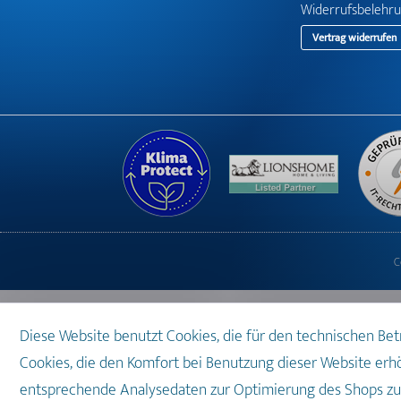
Widerrufsbelehr
Vertrag widerrufen
C
Diese Website benutzt Cookies, die für den technischen Be
Cookies, die den Komfort bei Benutzung dieser Website erh
entsprechende Analysedaten zur Optimierung des Shops zur