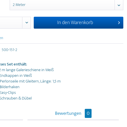
In den
Warenkorb
en
500-151-2
ses Set enthält:
 2 m lange Galerieschiene in Weiß
 Endkappen in Weiß
 Perlonseile mit Gleitern, Länge: 1,5 m
 Bilderhaken
 Easy-Clips
 Schrauben & Dübel
Bewertungen
0