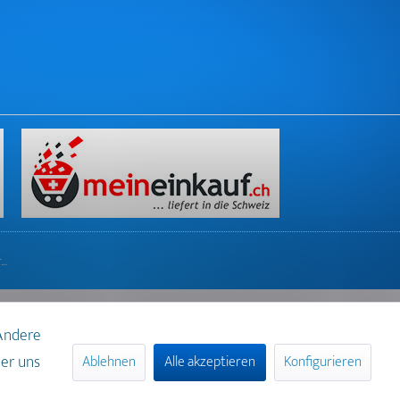
r…
 Andere
der uns
Ablehnen
Alle akzeptieren
Konfigurieren