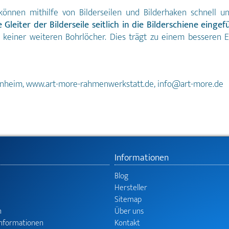
können mithilfe von Bilderseilen und Bilderhaken schnell un
e Gleiter der Bilderseile seitlich in die Bilderschiene eing
einer weiteren Bohrlöcher. Dies trägt zu einem besseren E
unheim, www.art-more-rahmenwerkstatt.de, info@art-more.de
Informationen
Blog
Hersteller
Sitemap
n
Über uns
informationen
Kontakt