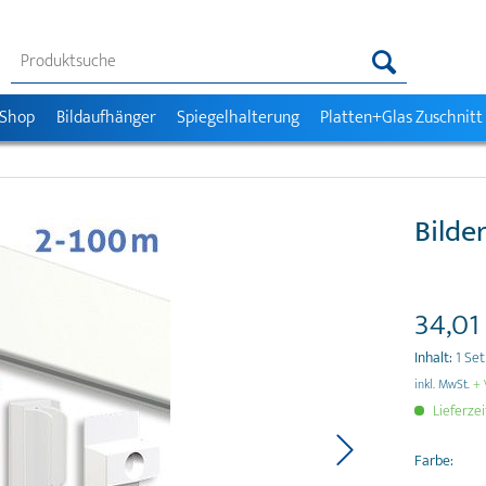
 Shop
Bildaufhänger
Spiegelhalterung
Platten+Glas Zuschnitt
Bilde
34,01 
Inhalt:
1 Set
inkl. MwSt.
+ 
Lieferzei
Farbe: