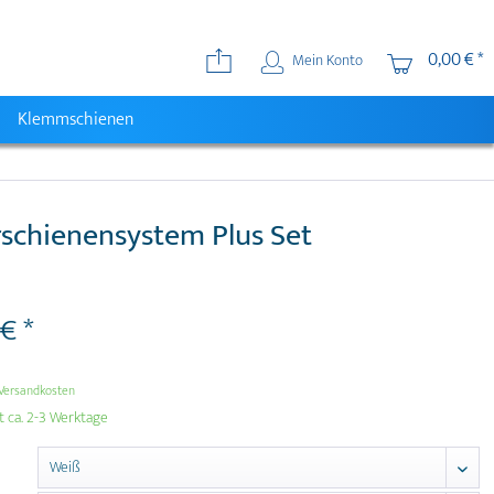
0,00 € *
Mein Konto
Klemmschienen
rschienensystem Plus Set
€ *
Versandkosten
t ca. 2-3 Werktage