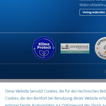
Widerrufsbelehr
Vertrag widerrufen
C
Diese Website benutzt Cookies, die für den technischen Be
Cookies, die den Komfort bei Benutzung dieser Website erh
entsprechende Analysedaten zur Optimierung des Shops zur