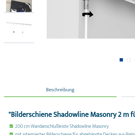
Beschreibung
"Bilderschiene Shadowline Masonry 2 m 
200 cm Wandanschlußleiste Shadowline Masonry
mit integrierter Bilderschiene für abgehängte Decken aus Rigip