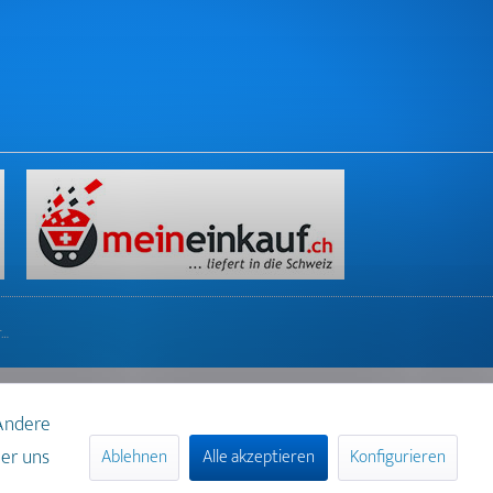
r…
 Andere
der uns
Ablehnen
Alle akzeptieren
Konfigurieren