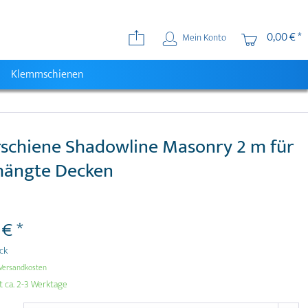
0,00 € *
Mein Konto
Klemmschienen
rschiene Shadowline Masonry 2 m für
hängte Decken
 € *
ück
Versandkosten
t ca. 2-3 Werktage