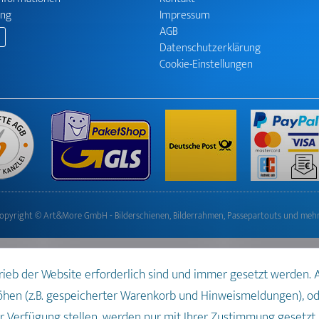
ung
Impressum
AGB
Datenschutzerklärung
Cookie-Einstellungen
opyright © Art&More GmbH - Bilderschienen, Bilderrahmen, Passepartouts und meh
trieb der Website erforderlich sind und immer gesetzt werden.
öhen (z.B. gespeicherter Warenkorb und Hinweismeldungen), o
 Verfügung stellen, werden nur mit Ihrer Zustimmung gesetzt.