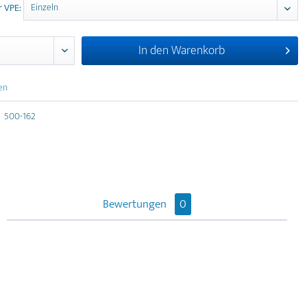
r VPE:
In den
Warenkorb
en
500-162
Bewertungen
0