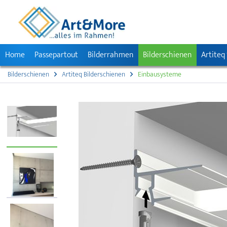
Home
Passepartout
Bilderrahmen
Bilderschienen
Artiteq
Bilderschienen
Artiteq Bilderschienen
Einbausysteme