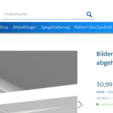
 Shop
Bildaufhänger
Spiegelhalterung
Platten+Glas Zuschnitt
Bilde
abge
30,99
Inhalt:
1 St
inkl. MwSt.
+ 
Lieferzei