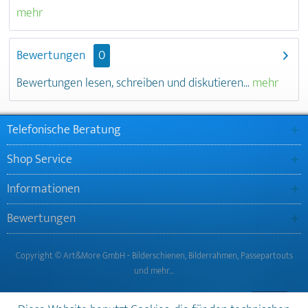
mehr
Bewertungen
0
Bewertungen lesen, schreiben und diskutieren...
mehr
Telefonische Beratung
Shop Service
Informationen
Bewertungen
Copyright © Art&More GmbH - Bilderschienen, Bilderrahmen, Passepartouts
und mehr…