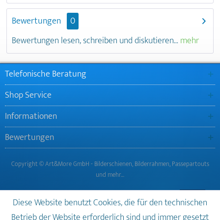
Bewertungen
0
Bewertungen lesen, schreiben und diskutieren...
mehr
Telefonische Beratung
Shop Service
Informationen
Bewertungen
Copyright © Art&More GmbH - Bilderschienen, Bilderrahmen, Passepartouts
und mehr…
Diese Website benutzt Cookies, die für den technischen
Betrieb der Website erforderlich sind und immer gesetzt