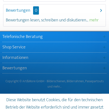
Bewertungen
0
Bewertungen lesen, schreiben und diskutieren...
mehr
Telefonische Beratung
Shop Service
Informationen
Bewertungen
Copyright © Art&More GmbH - Bilderschienen, Bilderrahmen, Passepartouts
und mehr…
Diese Website benutzt Cookies, die für den technischen
Betrieb der Website erforderlich sind und immer gesetzt