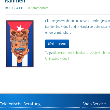
Rahmen
18.10.18 14:00
0 Kommentare
Hier zeigen wir Ihnen aus unserer Serie "gerahm
Kunden individuell und in Handarbeit ein kuban
eingerahmt haben.
Mehr lesen
Tags:
Bilderrahmen
,
Schaukasten
,
Objektrahme
Unikat
,
individuell
Telefonische Beratung
Shop Service