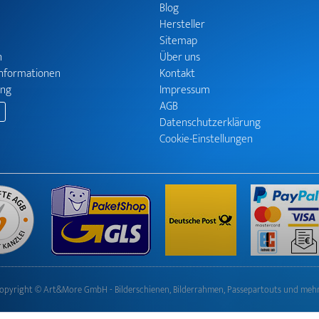
Blog
Hersteller
Sitemap
n
Über uns
informationen
Kontakt
ung
Impressum
AGB
Datenschutzerklärung
Cookie-Einstellungen
opyright © Art&More GmbH - Bilderschienen, Bilderrahmen, Passepartouts und meh