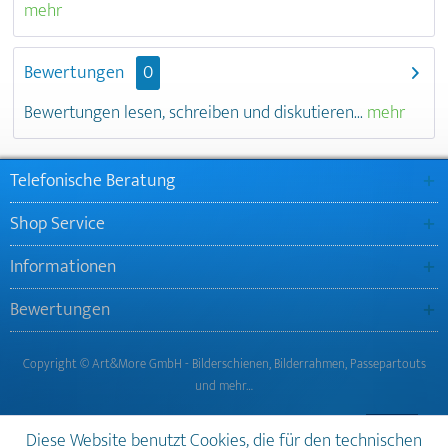
mehr
Bewertungen
0
Bewertungen lesen, schreiben und diskutieren...
mehr
Telefonische Beratung
Shop Service
Informationen
Bewertungen
Copyright © Art&More GmbH - Bilderschienen, Bilderrahmen, Passepartouts
und mehr…
Diese Website benutzt Cookies, die für den technischen