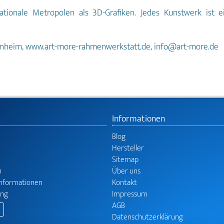
tionale Metropolen als 3D-Grafiken. Jedes Kunstwerk ist 
unheim, www.art-more-rahmenwerkstatt.de, info@art-more.de
Informationen
Blog
Hersteller
Sitemap
n
Über uns
informationen
Kontakt
ung
Impressum
AGB
Datenschutzerklärung