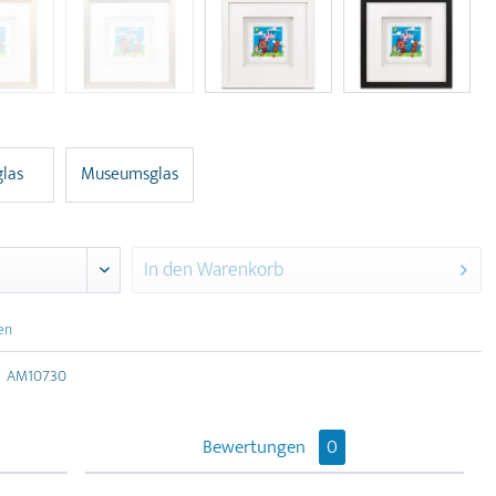
glas
Museumsglas
In den
Warenkorb
en
AM10730
Bewertungen
0