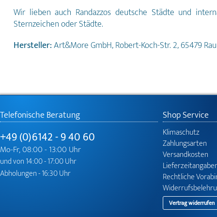
Wir lieben auch Randazzos deutsche Städte und interna
Sternzeichen oder Städte.
Hersteller:
Art&More GmbH, Robert-Koch-Str. 2, 65479 Ra
Telefonische Beratung
Shop Service
Klimaschutz
+49 (0)6142 - 9 40 60
Zahlungsarten
Mo-Fr, 08:00 - 13:00 Uhr
Versandkosten
und von 14:00 - 17:00 Uhr
Lieferzeitangabe
Abholungen - 16:30 Uhr
Rechtliche Vorab
Widerrufsbelehr
Vertrag widerrufen