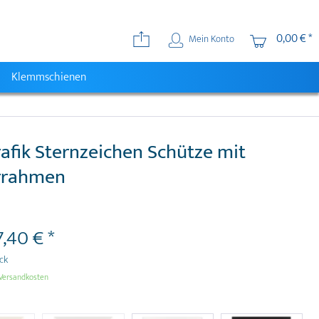
0,00 € *
Mein Konto
Klemmschienen
afik Sternzeichen Schütze mit
errahmen
7,40 € *
ück
Versandkosten