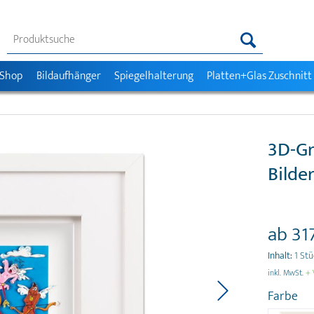
 Shop
Bildaufhänger
Spiegelhalterung
Platten+Glas Zuschnitt
3D-Gr
Bild
ab 31
Inhalt:
1 St
inkl. MwSt.
+ 
Farbe